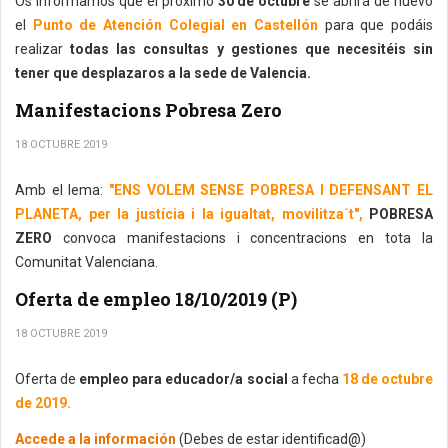
Os informamos que el próximo
30 de octubre
se abrirá de nuevo
el
Punto de Atención Colegial en Castellón
para que podáis
realizar
todas las consultas y gestiones que necesitéis sin
tener que desplazaros a la sede de Valencia.
Manifestacions Pobresa Zero
18 OCTUBRE 2019
Amb el lema:
"ENS VOLEM SENSE POBRESA I DEFENSANT EL
PLANETA, per la justícia i la igualtat, movilitza´t",
POBRESA
ZERO
convoca manifestacions i concentracions en tota la
Comunitat Valenciana.
Oferta de empleo 18/10/2019 (P)
18 OCTUBRE 2019
Oferta de
empleo para educador/a social
a fecha
18 de octubre
de 2019.
Accede a la información
(Debes de estar identificad@)