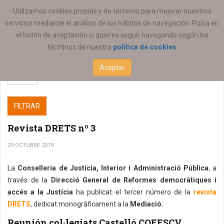
ESTÁ AQUÍ:
Utilizamos cookies propias y de terceros para mejorar nuestros
servicios mediante el análisis de los hábitos de navegación. Pulsa en
el botón de aceptación si quieres seguir navegando según los
términos de nuestra
política de cookies
Aceptar
FILTRAR
Revista DRETS nº 3
29 OCTUBRE 2019
La
Conselleria de Justícia, Interior i Administració Pública
, a
través de la
Direcció General de Reformes democràtiques i
accés a la Justícia
ha publicat el tercer número de la
revista
DRETS
, dedicat monogràficament a la
Mediació.
Reunión col·legiats Castelló COEESCV