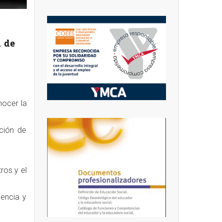
 de
nocer la
ación de
ros y el
lencia y