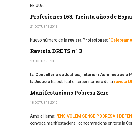
EE.UU».
Profesiones 163: Treinta años de Esp
21 OCTUBRE 2016
Nuevo número de la
revista Profesiones:
"Celebramos
Revista DRETS nº 3
29 OCTUBRE 2019
La
Conselleria de Justícia, Interior i Administració 
la Justícia
ha publicat el tercer número de la
revista 
Manifestacions Pobresa Zero
18 OCTUBRE 2019
Amb el lema:
"ENS VOLEM SENSE POBRESA I DEFENSANT
convoca manifestacions i concentracions en tota la Co