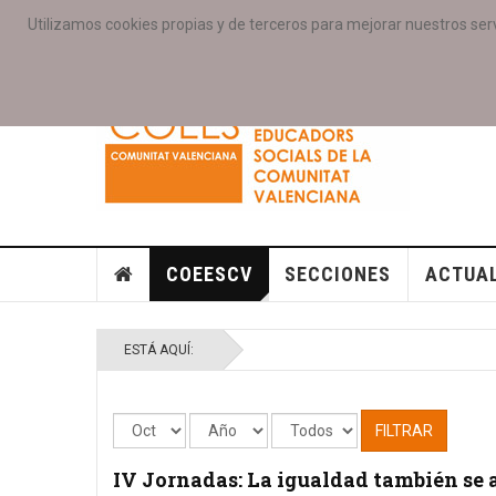
Utilizamos cookies propias y de terceros para mejorar nuestros serv
PORTADA
ACCESO COLEGIAD@S
GALERIAS
SE
COEESCV
SECCIONES
ACTUA
ESTÁ AQUÍ:
FILTRAR
IV Jornadas: La igualdad también se