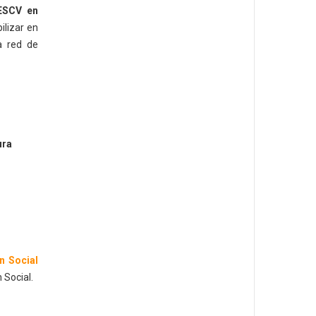
ESCV en
ilizar en
a red de
ura
n Social
 Social.