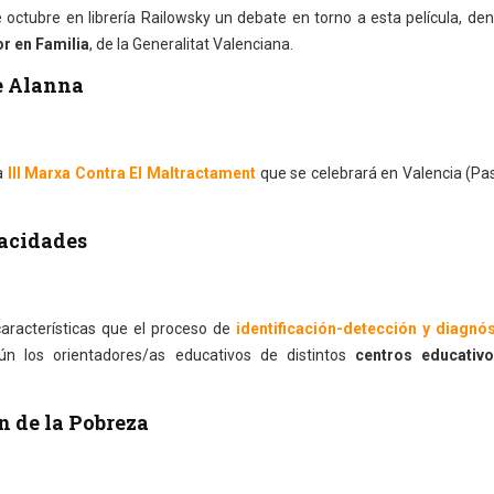
e octubre en librería Railowsky un debate en torno a esta película, den
r en Familia
, de la Generalitat Valenciana.
e Alanna
la
III Marxa Contra El Maltractament
que se celebrará en Valencia (Pa
pacidades
características que el proceso de
identificación-detección y diagnós
ún los orientadores/as educativos de distintos
centros educativ
n de la Pobreza