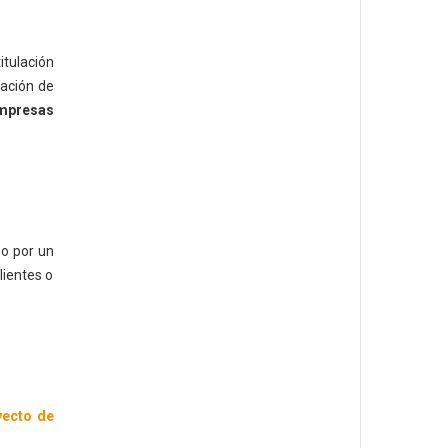
titulación
tación de
empresas
bo por un
lientes o
yecto de