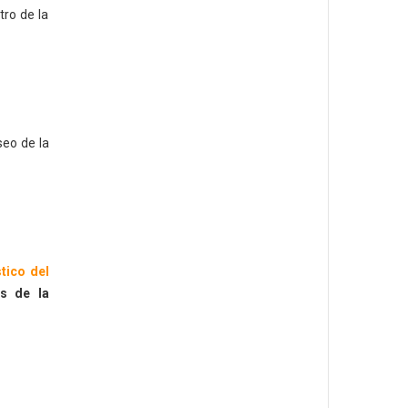
tro de la
seo de la
tico del
os de la