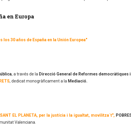
aña en Europa
 los 30 años de España en la Unión Europea"
Pública
, a través de la
Direcció General de Reformes democràtiques i
DRETS
, dedicat monogràficament a la
Mediació.
 EL PLANETA, per la justícia i la igualtat, movilitza´t",
POBRE
munitat Valenciana.