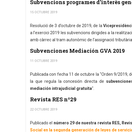
Subvencions programes d’interès gen
15 OCTUBRE 2019
Resolució de 3 d’octubre de 2019, de la
Vicepresidència
a l’exercici 2019 les subvencions dirigides a la realitzac
amb càrrec al tram autonòmic de l’assignació tributària
Subvenciones Mediación GVA 2019
11 OCTUBRE 2019
Publicada con fecha 11 de octubre la "Orden 9/2019, de 
la que regula la concesión directa de
subvenciones
mediación intrajudicial gratuita
".
Revista RES nº29
22 OCTUBRE 2019
Publicado el
número 29 de nuestra revista RES, Revi
Social en la segunda generación de leyes de servici