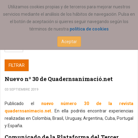
ESTÁ AQUÍ:
COEESCV
Utilizamos cookies propias y de terceros para mejorar nuestros
servicios mediante el análisis de los hábitos de navegación. Pulsa en
el botón de aceptación si quieres seguir navegando según los
términos de nuestra
política de cookies
Aceptar
FILTRAR
Nuevo nº 30 de Quadernsanimació.net
03 SEPTIEMBRE 2019
Publicado el
nuevo número 30 de la revista
quadernsanimacio.net.
En ella podréis encontrar experiencias
realizadas en Colombia, Brasil, Uruguay, Argentina, Cuba, Portugal
y España.
Comunicado de la Plataforma del Tercer