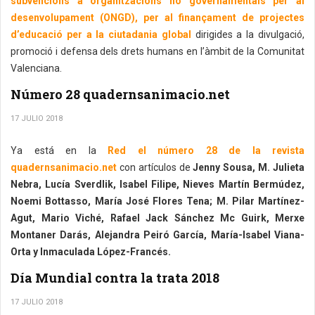
subvencions a organitzacions no governamentals per al
desenvolupament (ONGD), per al finançament de projectes
d’educació per a la ciutadania global
dirigides a la divulgació,
promoció i defensa dels drets humans en l’àmbit de la Comunitat
Valenciana.
Número 28 quadernsanimacio.net
17 JULIO 2018
Ya está en la
Red el número 28 de la revista
quadernsanimacio.net
con artículos de
Jenny Sousa, M. Julieta
Nebra, Lucía Sverdlik, Isabel Filipe, Nieves Martín Bermúdez,
Noemi Bottasso, María José Flores Tena; M. Pilar Martínez-
Agut, Mario Viché, Rafael Jack Sánchez Mc Guirk, Merxe
Montaner Darás, Alejandra Peiró García, María-Isabel Viana-
Orta y Inmaculada López-Francés.
Día Mundial contra la trata 2018
17 JULIO 2018