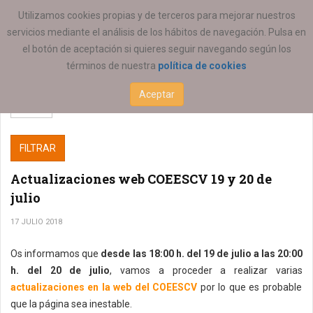
ESTÁ AQUÍ:
COEESCV
Utilizamos cookies propias y de terceros para mejorar nuestros
servicios mediante el análisis de los hábitos de navegación. Pulsa en
el botón de aceptación si quieres seguir navegando según los
términos de nuestra
política de cookies
Aceptar
FILTRAR
Actualizaciones web COEESCV 19 y 20 de
julio
17 JULIO 2018
Os informamos que
desde las 18:00 h. del 19 de julio a las 20:00
h. del 20 de julio
, vamos a proceder a realizar varias
actualizaciones en la web del COEESCV
por lo que es probable
que la página sea inestable.