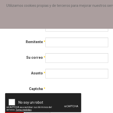
Utilizamos cookies propias y de terceros para mejorar nuestros serv
Envíe por correo electrónico este 
Correo para
*
Remitente
*
Su correo
*
Asunto
*
Captcha
*