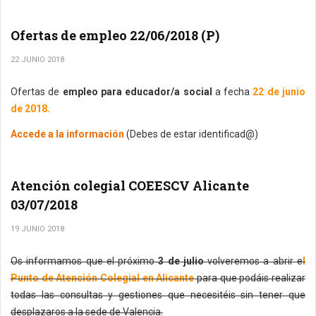
Ofertas de empleo 22/06/2018 (P)
22 JUNIO 2018
Ofertas de
empleo para educador/a social
a fecha
22 de junio
de 2018.
Accede a la información
(Debes de estar identificad@)
Atención colegial COEESCV Alicante
03/07/2018
19 JUNIO 2018
Os informamos que el próximo
3 de julio
volveremos a abrir e
l
Punto de Atención Colegial en Alicante
para que podáis realizar
todas las consultas y gestiones que necesitéis sin tener que
desplazaros a la sede de Valencia.