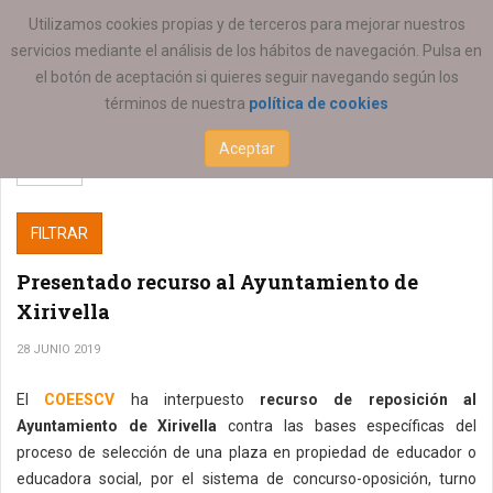
ESTÁ AQUÍ:
Utilizamos cookies propias y de terceros para mejorar nuestros
servicios mediante el análisis de los hábitos de navegación. Pulsa en
el botón de aceptación si quieres seguir navegando según los
términos de nuestra
política de cookies
Aceptar
FILTRAR
Presentado recurso al Ayuntamiento de
Xirivella
28 JUNIO 2019
El
COEESCV
ha interpuesto
recurso de reposición al
Ayuntamiento de Xirivella
contra las bases específicas del
proceso de selección de una plaza en propiedad de educador o
educadora social, por el sistema de concurso-oposición, turno