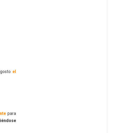
 agosto
el
nte
para
iéndose