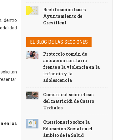
Rectificación bases
Ayuntamiento de
h. dentro
Crevillent
odalidad
EL BLOG DE LAS SECCIONES
Protocolo común de
actuación sanitaria
frente a la violencia en la
 solicitan
infancia y la
resentar
adolescencia
Comunicat sobre el cas
del matricidi de Castro
Urdiales
Cuestionario sobre la
n en los
Educación Social en el
ámbito de la Salud