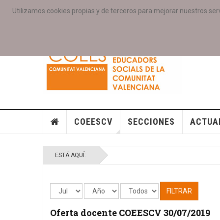
Utilizamos cookies propias y de terceros para mejorar nuestros serv
PORTADA
ACCESO COLEGIAD@S
GALERIAS
SE
COEESCV
SECCIONES
ACTUA
ESTÁ AQUÍ:
FILTRAR
Oferta docente COEESCV 30/07/2019