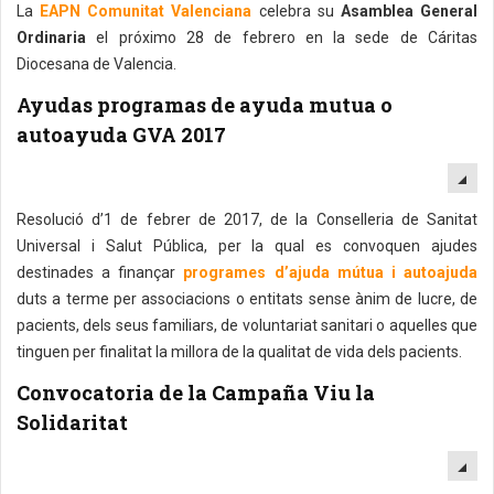
La
EAPN Comunitat Valenciana
celebra su
Asamblea General
Ordinaria
el próximo 28 de febrero en la sede de Cáritas
Diocesana de Valencia.
Ayudas programas de ayuda mutua o
autoayuda GVA 2017
EM
Resolució d’1 de febrer de 2017, de la Conselleria de Sanitat
Universal i Salut Pública, per la qual es convoquen ajudes
destinades a finançar
programes d’ajuda mútua i autoajuda
duts a terme per associacions o entitats sense ànim de lucre, de
pacients, dels seus familiars, de voluntariat sanitari o aquelles que
tinguen per finalitat la millora de la qualitat de vida dels pacients.
Convocatoria de la Campaña Viu la
Solidaritat
EM