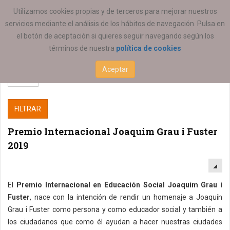
ESTÁ AQUÍ:
Utilizamos cookies propias y de terceros para mejorar nuestros
servicios mediante el análisis de los hábitos de navegación. Pulsa en
el botón de aceptación si quieres seguir navegando según los
términos de nuestra
política de cookies
Aceptar
FILTRAR
Premio Internacional Joaquim Grau i Fuster
2019
EM
El
Premio Internacional en Educación Social Joaquim Grau i
Fuster
, nace con la intención de rendir un homenaje a Joaquín
Grau i Fuster como persona y como educador social y también a
los ciudadanos que como él ayudan a hacer nuestras ciudades