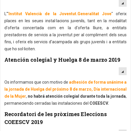
EM
L'"
Institut Valencià de la Joventut.Generalitat Jove
" oferix
places en les seues instal·lacions juvenils, tant en la modalitat
d'oferta concertada com en la d'oferta lliure, a entitats
prestadores de servicis a la joventut per al compliment dels seus
fins, i oferix els servicis d'acampada als grups juvenils i a entitats
que ho sol·liciten.
Atención colegial y Huelga 8 de marzo 2019
EM
Os informamos que con motivo de
adhesión de forma unánime a
la jornada de Huelga del próximo 8 de marzo, Día internacional
de la Mujer
,
no habrá atención colegial durante toda la jornada
,
permaneciendo cerradas las instalaciones del
COEESCV.
Recordatori de les pròximes Eleccions
COEESCV 2019