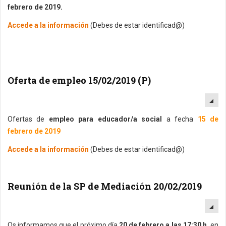
febrero de 2019.
Accede a la información
(Debes de estar identificad@)
Oferta de empleo 15/02/2019 (P)
EM
Ofertas de
empleo para educador/a social
a fecha
15 de
febrero de 2019
Accede a la información
(Debes de estar identificad@)
Reunión de la SP de Mediación 20/02/2019
EM
Os informamos que el próximo día
20 de febrero a las 17:30 h.
en