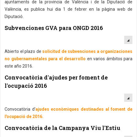
ajuntaments de la provincia de València i de la Diputació de
València, es publica hui dia 1 de febrer en la pàgina web de
Diputació.
Subvenciones GVA para ONGD 2016
EM
Abierto el plazo de
solicitud de subvenciones a organizaciones
no gubernamentales para el desarrollo
en varios ámbitos para
este año 2016.
Convocatòria d'ajudes per foment de
l'ocupació 2016
EM
Convocatòria d'
ajudes econòmiques destinades al foment de
l'ocupació de 2016.
Convocatòria de la Campanya Viu l'Estiu