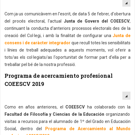
EM
Com ja us comunicàvem en l'escrit, de data 5 de febrer, d'obertura
del procés electoral, l'actual
Junta de Govern del COEESCV
,
continuant la conducta d'anteriors processos electorals des de la
creació del Col·legi, i amb la finalitat de configurar una
Junta de
consens i de caràcter integrador
que recull totes les sensibilitats
i línies de treball adequades a aquests moments, vol oferir a
tots/as els col·legiats/as l'oportunitat de formar part d'ella per a
treballar pel bé de la nostra professió.
Programa de acercamiento profesional
COEESCV 2019
EM
Como en años anteriores, el
COEESCV
ha colaborado con la
Facultad de Filosofía y Ciencias de la Educación
organizando
visitas a recursos para el alumnado de 1º del Grado en Educación
Social, dentro del
Programa de Acercamiento al Mundo