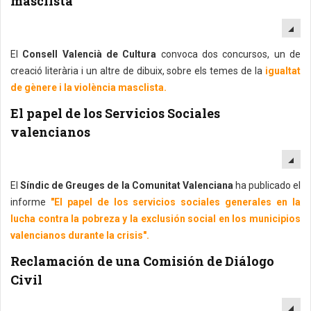
masclista
EM
El
Consell Valencià de Cultura
convoca dos concursos, un de
creació literària i un altre de dibuix, sobre els temes de la
igualtat
de gènere i la violència masclista.
El papel de los Servicios Sociales
valencianos
EM
El
Síndic de Greuges de la Comunitat Valenciana
ha publicado el
informe
"El papel de los servicios sociales generales en la
lucha contra la pobreza y la exclusión social en los municipios
valencianos durante la crisis".
Reclamación de una Comisión de Diálogo
Civil
EM