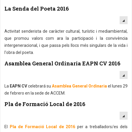
La Senda del Poeta 2016
EM
Activitat senderista de caràcter cultural, turístic i mediambiental,
que promou valors com ara la participació i la convivència
intergeneracional, i que passa pels llocs més singulars de la vida i
l'obra del poeta.
Asamblea General Ordinaria EAPN CV 2016
EM
La
EAPN CV
celebrará su
Asamblea General Ordinaria
el lunes 29
de febrero en la sede de ACCEM.
Pla de Formació Local de 2016
EM
El
Pla de Formació Local de 2016
per a treballadors/es dels