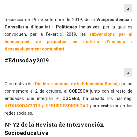
EM
Resolució de 19 de setembre de 2019, de la
Vicepresidència i
Conselleria d’Igualtat i Polítiques Inclusives
, per la qual es
convoquen, per a l’exercici 2019, les
subvencions per al
finançament de projectes en matèria d’inclusió i
desenvolupament comunitari.
#Edusoday2019
EM
Con motivo del
Día Internacional de la Educación Social
, que se
conmemora el 2 de octubre, el
COEESCV
junto con el resto de
entidades que integran el
CGCEES
, ha creado los hashtag
#EDUSODAY2019 y #EDUSOESDIGNIDAD
para visibilizar en las
redes sociales.
Nº 72 de la Revista de Intervención
Socioeducativa