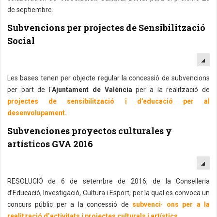
de septiembre.
Subvencions per projectes de Sensibilització
Social
EM
Les bases tenen per objecte regular la concessió de subvencions
per part de l'
Ajuntament de València
per a la realització de
projectes de sensibilització i d'educació per al
desenvolupament.
Subvenciones proyectos culturales y
artísticos GVA 2016
EM
RESOLUCIÓ de 6 de setembre de 2016, de la Conselleria
d’Educació, Investigació, Cultura i Esport, per la qual es convoca un
concurs públic per a la concessió de
subvenci· ons per a la
realització d’activitats i projectes culturals i artístics.