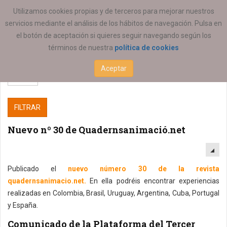
ESTÁ AQUÍ:
Utilizamos cookies propias y de terceros para mejorar nuestros
servicios mediante el análisis de los hábitos de navegación. Pulsa en
el botón de aceptación si quieres seguir navegando según los
términos de nuestra
política de cookies
Aceptar
FILTRAR
Nuevo nº 30 de Quadernsanimació.net
EM
Publicado el
nuevo número 30 de la revista
quadernsanimacio.net.
En ella podréis encontrar experiencias
realizadas en Colombia, Brasil, Uruguay, Argentina, Cuba, Portugal
y España.
Comunicado de la Plataforma del Tercer