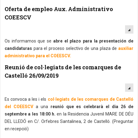
Oferta de empleo Aux. Administrativo
COEESCV
EM
Os informamos que se
abre el plazo para la presentación de
candidaturas
para el proceso selectivo de una plaza de
auxiliar
administrativo para el COEESCV.
Reunió de col·legiats de les comarques de
Castelló 26/09/2019
EM
Es convoca a les i els
col·legiats de les comarques de Castelló
del COEESCV
a una
reunió que es celebrarà el dia 26 de
septembre a les 18:00 h.
en la Residencia Juvenil MARE DE DÉU
DEL LLEDÓ en C/. Orfebres Santalinea, 2 de Castelló. (Preguntar
en recepció)