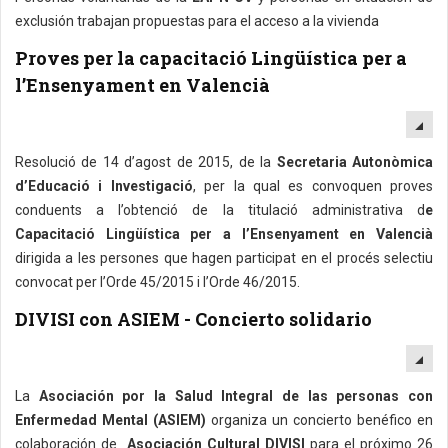
exclusión trabajan propuestas para el acceso a la vivienda
Proves per la capacitació Lingüística per a
l’Ensenyament en Valencià
EM
Resolució de 14 d’agost de 2015, de la
Secretaria Autonòmica
d’Educació i Investigació
, per la qual es convoquen proves
conduents a l’obtenció de la titulació administrativa d
e
Capacitació Lingüística per a l’Ensenyament en Valencià
dirigida a les persones que hagen participat en el procés selectiu
convocat per l’Orde 45/2015 i l’Orde 46/2015.
DIVISI con ASIEM - Concierto solidario
EM
La
Asociación por la Salud Integral de las personas con
Enfermedad Mental (ASIEM)
organiza un concierto benéfico en
colaboración de
Asociación Cultural DIVISI
para el próximo 26