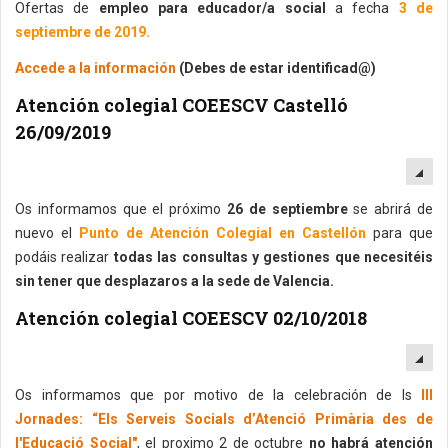
Ofertas de
empleo para educador/a social
a fecha
3 de
septiembre de 2019.
Accede a la información
(Debes de estar identificad@)
Atención colegial COEESCV Castelló
26/09/2019
EM
Os informamos que el próximo
26 de septiembre
se abrirá de
nuevo el
Punto de Atención Colegial en Castellón
para que
podáis realizar
todas las consultas y gestiones que necesitéis
sin tener que desplazaros a la sede de Valencia.
Atención colegial COEESCV 02/10/2018
EM
Os informamos que por motivo de la celebración de ls
III
Jornades: “Els Serveis Socials d’Atenció Primària des de
l'Educació Social"
, el proximo 2 de octubre
no habrá atención