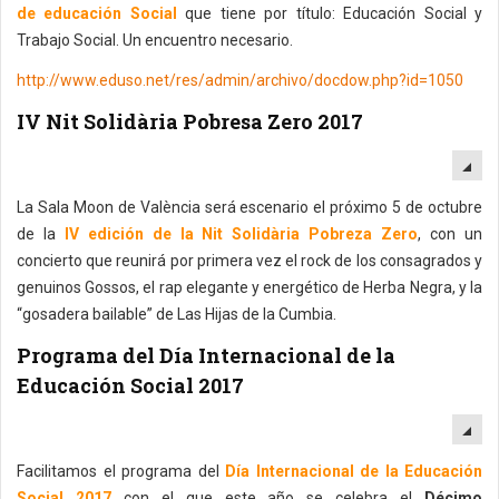
de educación Social
que tiene por título: Educación Social y
Trabajo Social. Un encuentro necesario.
http://www.eduso.net/res/admin/archivo/docdow.php?id=1050
IV Nit Solidària Pobresa Zero 2017
EM
La Sala Moon de València será escenario el próximo 5 de octubre
de la
IV edición de la Nit Solidària Pobreza Zero
, con un
concierto que reunirá por primera vez el rock de los consagrados y
genuinos Gossos, el rap elegante y energético de Herba Negra, y la
“gosadera bailable” de Las Hijas de la Cumbia.
Programa del Día Internacional de la
Educación Social 2017
EM
Facilitamos el programa del
Día Internacional de la Educación
Social 2017
con el que este año se celebra el
Décimo