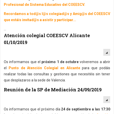
Profesional de Sistema Educativo del COEESCV.
Recordamos a tod@s l@s colegiad@s y Amig@s del COEESCV
que estáis invitad@s a asistir y participar...
...
Atención colegial COEESCV Alicante
01/10/2019
EM
Os informamos que el
próximo 1 de octubre
volveremos a abrir
el
Punto de Atención Colegial en Alicante
para que podáis
realizar todas las consultas y gestiones que necesitéis sin tener
que desplazaros a la sede de Valencia.
Reunión de la SP de Mediación 24/09/2019
EM
Os informamos que el próximo día
24 de septiembre a las 17:30