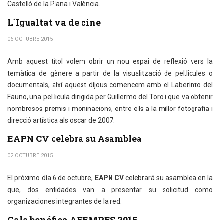
Castelló de la Plana i València.
L´Igualtat va de cine
06 OCTUBRE 2015
Amb aquest títol volem obrir un nou espai de reflexió vers la
temàtica de gènere a partir de la visualització de pel.licules o
documentals, així aquest dijous comencem amb el Laberinto del
Fauno, una pel.licula dirigida per Guillermo del Toro i que va obtenir
nombrosos premis i moninacions, entre ells a la millor fotografia i
direcció artística als oscar de 2007.
EAPN CV celebra su Asamblea
02 OCTUBRE 2015
El próximo día 6 de octubre,
EAPN CV
celebrará su asamblea en la
que, dos entidades van a presentar su solicitud como
organizaciones integrantes de la red.
Gala benéfica AFEMPES 2015