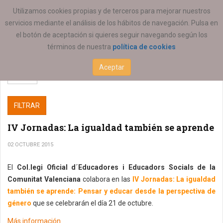
ESTÁ AQUÍ:
SERVICIOS
Utilizamos cookies propias y de terceros para mejorar nuestros
servicios mediante el análisis de los hábitos de navegación. Pulsa en
el botón de aceptación si quieres seguir navegando según los
términos de nuestra
política de cookies
Aceptar
FILTRAR
IV Jornadas: La igualdad también se aprende
02 OCTUBRE 2015
El
Col.legi Oficial d´Educadores i Educadors Socials de la
Comunitat Valenciana
colabora en las
IV Jornadas: La igualdad
también se aprende: Pensar y educar desde la perspectiva de
género
que se celebrarán el día 21 de octubre.
Más información