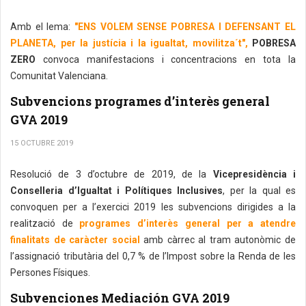
Amb el lema:
"ENS VOLEM SENSE POBRESA I DEFENSANT EL
PLANETA, per la justícia i la igualtat, movilitza´t",
POBRESA
ZERO
convoca manifestacions i concentracions en tota la
Comunitat Valenciana.
Subvencions programes d’interès general
GVA 2019
15 OCTUBRE 2019
Resolució de 3 d’octubre de 2019, de la
Vicepresidència i
Conselleria d’Igualtat i Polítiques Inclusives
, per la qual es
convoquen per a l’exercici 2019 les subvencions dirigides a la
realització de
programes d’interès general per a atendre
finalitats de caràcter social
amb càrrec al tram autonòmic de
l’assignació tributària del 0,7 % de l’Impost sobre la Renda de les
Persones Físiques.
Subvenciones Mediación GVA 2019