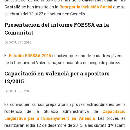
Un centenar de alumnos y alumnas de la
Universitat Jaume I de
Castelló
se han inscrito en la
Ruta por la Inclusión Social
que se
celebrará del 13 al 22 de octubre en Castelló.
Presentación del informe FOESSA en la
Comunitat
06 OCTUBRE 2015
El
Estudio FOESSA 2015
concluye que uno de cada tres jóvenes
de la Comunidad Valenciana, se encuentra en riesgo de pobreza
Capacitació en valencià per a opositors
12/2015
06 OCTUBRE 2015
Es convoquen cursos preparatoris i proves extraordinàries per a
l'obtenció de la titulació administrativa de
Capacitació
Lingüística per a l'Ensenyament en Valencià
. Les proves es
realitzaran el dia 12 de desembre de 2015, a les ciutats d'Alacant,