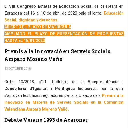
El
VIII Congreso Estatal de Educación Social
se celebrará en
Zaragoza del 16 al 18 de abril de 2020 bajo el lema:
Educación
Social, dignidad y derechos.
ABIERTO EL PLAZO DE MATRÍCULA
AMPLIADO EL PLAZO DE PRESENTACIÓN DE PROPUESTAS
HASTA EL 15/01/2020
Premis a la Innovació en Serveis Socials
Amparo Moreno Vañó
23 OCTUBRE 2018
Ordre 10/2018, d’11 d’octubre, de la
Vicepresidència i
Conselleria d’Igualtat i Polítiques Inclusive
s, per la qual
s’aproven les bases reguladores per a la creació dels
Premis a la
Innovació en Matèria de Serveis Socials en la Comunitat
Valenciana Amparo Moreno Vañó.
Debate Verano 1993 de Acaronar