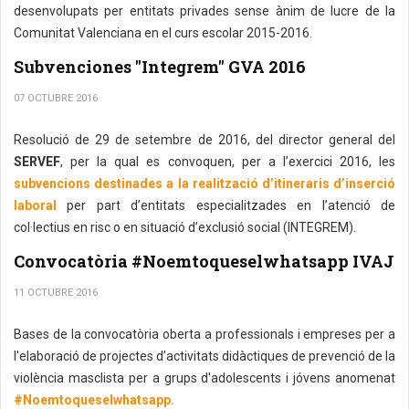
desenvolupats per entitats privades sense ànim de lucre de la
Comunitat Valenciana en el curs escolar 2015-2016.
Subvenciones "Integrem" GVA 2016
07 OCTUBRE 2016
Resolució de 29 de setembre de 2016, del director general del
SERVEF
, per la qual es convoquen, per a l’exercici 2016, les
subvencions destinades a la realització d’itineraris d’inserció
laboral
per part d’entitats especialitzades en l’atenció de
col·lectius en risc o en situació d’exclusió social (INTEGREM).
Convocatòria #Noemtoqueselwhatsapp IVAJ
11 OCTUBRE 2016
Bases de la convocatòria oberta a professionals i empreses per a
l'elaboració de projectes d’activitats didàctiques de prevenció de la
violència masclista per a grups d'adolescents i jóvens
anomenat
#Noemtoqueselwhatsapp.