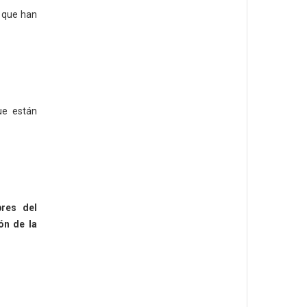
que han
ue están
res del
ón de la