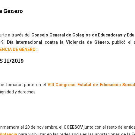
de Género
rte a través del
Consejo General de Colegios de Educadoras y Ed
019,
Día Internacional contra la Violencia de Género
, publicó el 
ENCIA DE GÉNERO:
S 11/2019
ue tomaran parte en el
V
III Congreso Estatal de Educación Socia
ignidad y derechos.
conmemora el 20 de noviembre, el
COEESCV
junto con el resto de enti
Infancia
para visibilizar en las redes sociales las aportaciones de la 