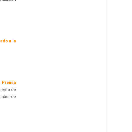
cado a la
l Prensa
miento de
 labor de