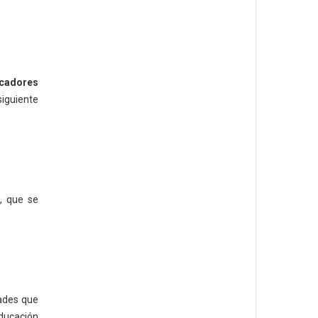
ucadores
siguiente
l
, que se
dades que
Educación