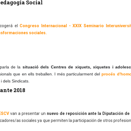
Pedagogia Social
cogerá el
Congreso Internacional - XXIX Seminario Interuniversi
ansformaciones sociales.
parla de la
situació dels Centres de xiquets, xiquetes i adoles
ssionals que en ells treballen. I més particularment del
procés d'homo
i dels Sindicats.
cante 2018
EESCV
van a presentar un
nuevo de reposición ante la Diputación de 
cadores/as sociales ya que permiten la participación de otros profesio