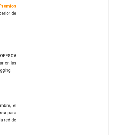
Premios
perior de
OEESCV
zar en las
ogging.
mbre, el
sta
para
la red de