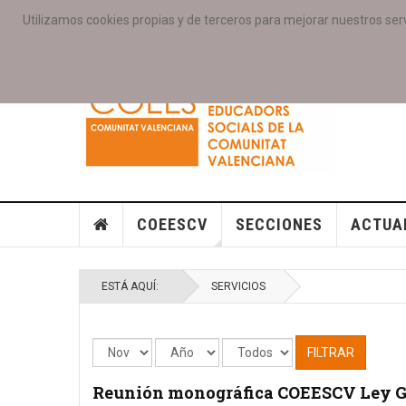
Utilizamos cookies propias y de terceros para mejorar nuestros serv
PORTADA
ACCESO COLEGIAD@S
GALERIAS
SE
COEESCV
SECCIONES
ACTUA
ESTÁ AQUÍ:
SERVICIOS
FILTRAR
Reunión monográfica COEESCV Ley GV