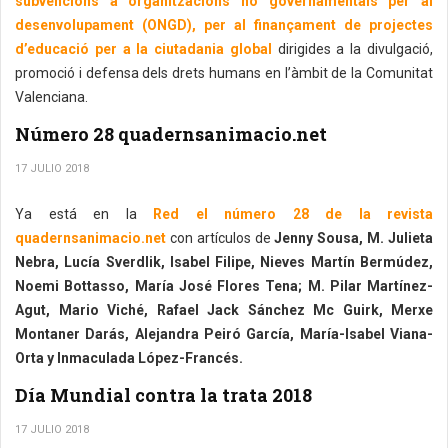
subvencions a organitzacions no governamentals per al
desenvolupament (ONGD), per al finançament de projectes
d’educació per a la ciutadania global
dirigides a la divulgació,
promoció i defensa dels drets humans en l’àmbit de la Comunitat
Valenciana.
Número 28 quadernsanimacio.net
17 JULIO 2018
Ya está en la
Red el número 28 de la revista
quadernsanimacio.net
con artículos de
Jenny Sousa, M. Julieta
Nebra, Lucía Sverdlik, Isabel Filipe, Nieves Martín Bermúdez,
Noemi Bottasso, María José Flores Tena; M. Pilar Martínez-
Agut, Mario Viché, Rafael Jack Sánchez Mc Guirk, Merxe
Montaner Darás, Alejandra Peiró García, María-Isabel Viana-
Orta y Inmaculada López-Francés.
Día Mundial contra la trata 2018
17 JULIO 2018