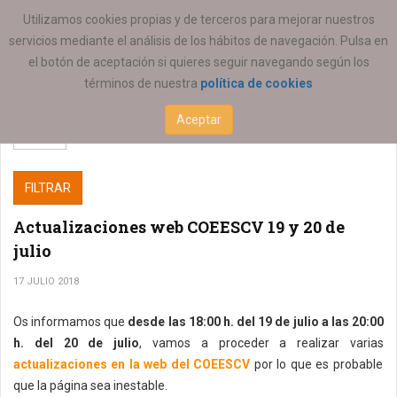
ESTÁ AQUÍ:
SERVICIOS
Utilizamos cookies propias y de terceros para mejorar nuestros
servicios mediante el análisis de los hábitos de navegación. Pulsa en
el botón de aceptación si quieres seguir navegando según los
términos de nuestra
política de cookies
Aceptar
FILTRAR
Actualizaciones web COEESCV 19 y 20 de
julio
17 JULIO 2018
Os informamos que
desde las 18:00 h. del 19 de julio a las 20:00
h. del 20 de julio
, vamos a proceder a realizar varias
actualizaciones en la web del COEESCV
por lo que es probable
que la página sea inestable.