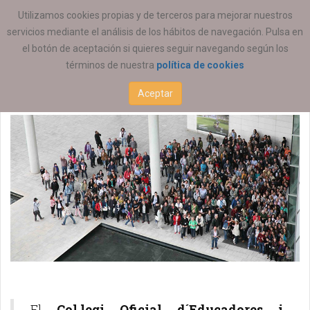
ESTÁ AQUÍ:
Utilizamos cookies propias y de terceros para mejorar nuestros
servicios mediante el análisis de los hábitos de navegación. Pulsa en
El COEESCV
el botón de aceptación si quieres seguir navegando según los
términos de nuestra
política de cookies
03 AGOSTO 2015
Aceptar
El
Col.legi Oficial d´Educadores i