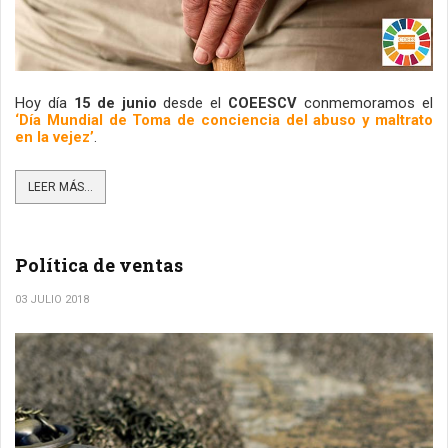
Hoy día 
15 de junio 
desde el 
COEESCV
 conmemoramos el 
‘Día Mundial de Toma de conciencia del abuso y maltrato 
en la vejez’
.
LEER MÁS...
Política de ventas
03 JULIO 2018