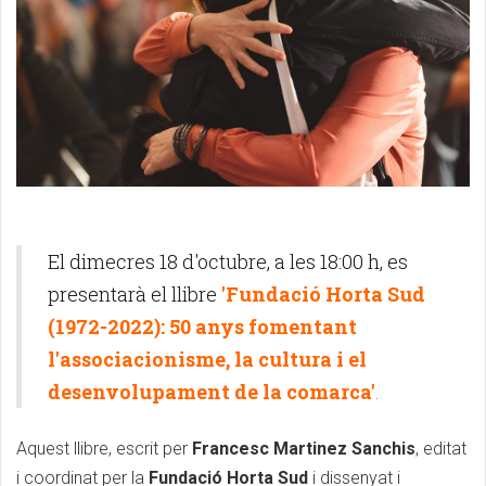
El dimecres 18 d'octubre, a les 18:00 h, es
presentarà el llibre
'Fundació Horta Sud
(1972-2022): 50 anys fomentant
l'associacionisme, la cultura i el
desenvolupament de la comarca'
.
Aquest llibre, escrit per
Francesc Martinez Sanchis
, editat
i coordinat per la
Fundació Horta Sud
i dissenyat i