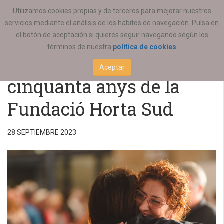
ESTÁ AQUÍ:
GENERAL
Utilizamos cookies propias y de terceros para mejorar nuestros
servicios mediante el análisis de los hábitos de navegación. Pulsa en
Presentació del llibre de
el botón de aceptación si quieres seguir navegando según los
términos de nuestra
política de cookies
la història dels
Aceptar
cinquanta anys de la
Fundació Horta Sud
28 SEPTIEMBRE 2023