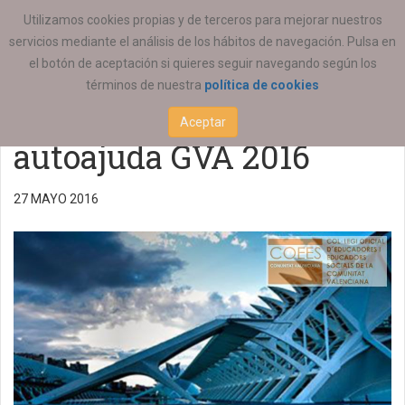
ESTÁ AQUÍ:
ACTUALIDAD
REGIONAL
Utilizamos cookies propias y de terceros para mejorar nuestros
servicios mediante el análisis de los hábitos de navegación. Pulsa en
Ajudes per programes
el botón de aceptación si quieres seguir navegando según los
términos de nuestra
política de cookies
d’ajuda mútua i
Aceptar
autoajuda GVA 2016
27 MAYO 2016