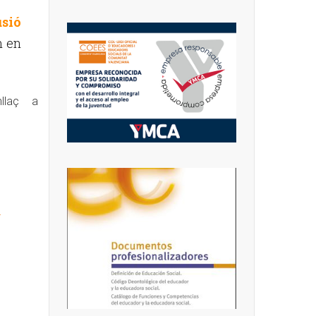
sió
n en
llaç a
4