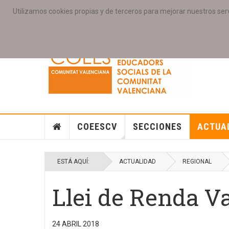
Utilizamos cookies propias y de terceros para mejorar nuestros serv
PORTADA
ACCESO COLEGIAD@S
GALERIAS
SE
COEESCV
SECCIONES
ACTUA
ESTÁ AQUÍ:
ACTUALIDAD
REGIONAL
Llei de Renda Va
24 ABRIL 2018