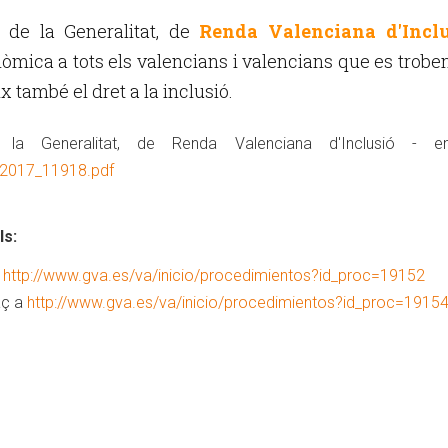
, de la Generalitat, de
Renda Valenciana d'Inclu
nòmica a tots els valencians i valencians que es trobe
x també el dret a la inclusió.
a Generalitat, de Renda Valenciana d'Inclusió - en
/2017_11918.pdf
ls:
a
http://www.gva.es/va/inicio/procedimientos?id_proc=19152
aç a
http://www.gva.es/va/inicio/procedimientos?id_proc=1915