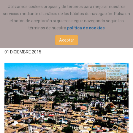
ESTÁ AQUÍ:
ACTUALIDAD
REGIONAL
Utilizamos cookies propias y de terceros para mejorar nuestros
servicios mediante el análisis de los hábitos de navegación. Pulsa en
Capacitación al
el botón de aceptación si quieres seguir navegando según los
términos de nuestra
política de cookies
voluntariado EAPN
Aceptar
01 DICIEMBRE 2015