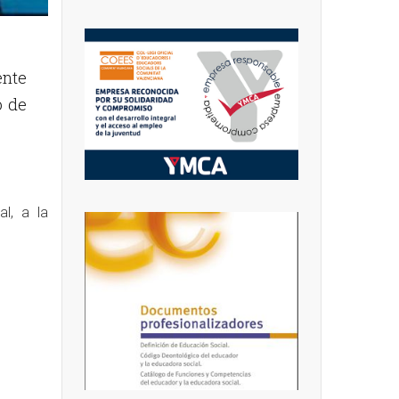
ente
o de
al, a la