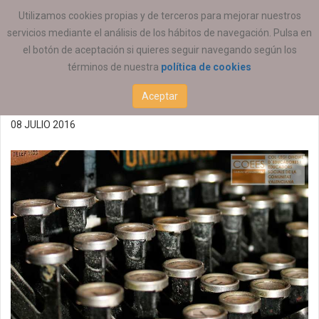
ESTÁ AQUÍ:
ACTUALIDAD
ESTATAL
Utilizamos cookies propias y de terceros para mejorar nuestros
servicios mediante el análisis de los hábitos de navegación. Pulsa en
Ayudas programas sobre
el botón de aceptación si quieres seguir navegando según los
términos de nuestra
política de cookies
drogodependencias 2016
Aceptar
08 JULIO 2016