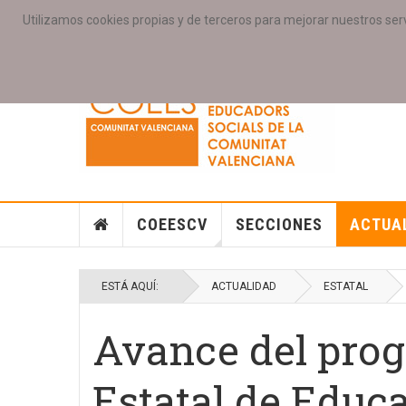
Utilizamos cookies propias y de terceros para mejorar nuestros serv
PORTADA
ACCESO COLEGIAD@S
GALERIAS
SE
COEESCV
SECCIONES
ACTUA
ESTÁ AQUÍ:
ACTUALIDAD
ESTATAL
Avance del prog
Estatal de Educa