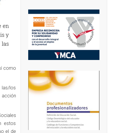
e en
is y
 las
así como
 las/los
o acción
ociales
n estos
mo el de