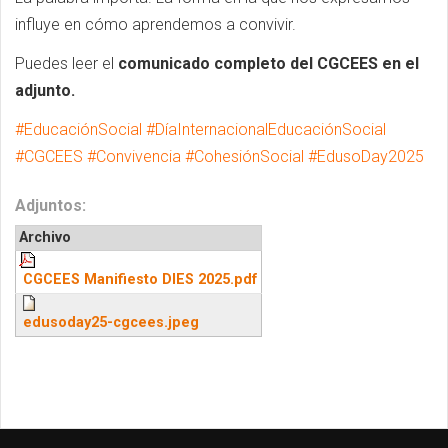
influye en cómo aprendemos a convivir.
Puedes leer el
comunicado completo del CGCEES en el
adjunto.
#EducaciónSocial #DíaInternacionalEducaciónSocial
#CGCEES #Convivencia #CohesiónSocial #EdusoDay2025
Adjuntos:
Archivo
CGCEES Manifiesto DIES 2025.pdf
edusoday25-cgcees.jpeg