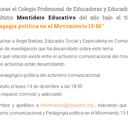
 horas el Colegio Profesional de Educadoras y Educad
último
Mentidero Educativo
del año bajo el tí
gogía política en el Movimiento 15-M "
cuchar a Ángel Barbas, Educador Social y Especialista en Comu
jo de investigación que ha desarrollado sobre este tema.
nar qué relación existe entre el activismo comunicacional del mo
s activistas están desarrollando.
a pedagógico-política del activismo comunicacional.
ito el lunes 14 de diciembre a las 18:30
 un espacio cómodo y adecuado.
ombre y apellidos a
informacion@cpeesm.org
, indicando que
ivismo comunicacional y Pedagogía política en el Movimiento 15-