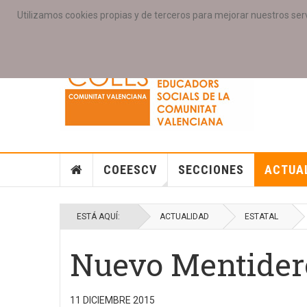
Utilizamos cookies propias y de terceros para mejorar nuestros serv
PORTADA
ACCESO COLEGIAD@S
GALERIAS
SE
COEESCV
SECCIONES
ACTUA
ESTÁ AQUÍ:
ACTUALIDAD
ESTATAL
Nuevo Mentider
11 DICIEMBRE 2015