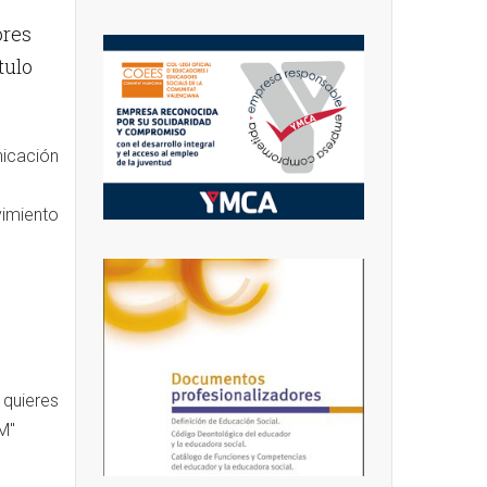
ores
tulo
nicación
vimiento
 quieres
M"