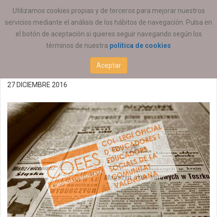
ESTÁ AQUÍ:
ACTUALIDAD
COEESCV
Utilizamos cookies propias y de terceros para mejorar nuestros
servicios mediante el análisis de los hábitos de navegación. Pulsa en
Premio a Máximo
el botón de aceptación si quieres seguir navegando según los
términos de nuestra
política de cookies
Sayago Pérez
Aceptar
27 DICIEMBRE 2016