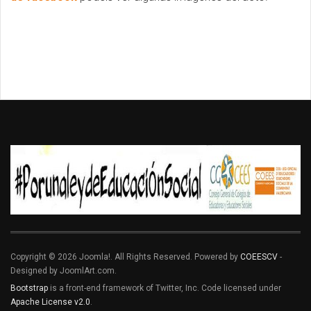
Copyright © 2026 Joomla!. All Rights Reserved. Powered by
COEESCV
-
Designed by JoomlArt.com.
Bootstrap
is a front-end framework of Twitter, Inc. Code licensed under
Apache License v2.0
.