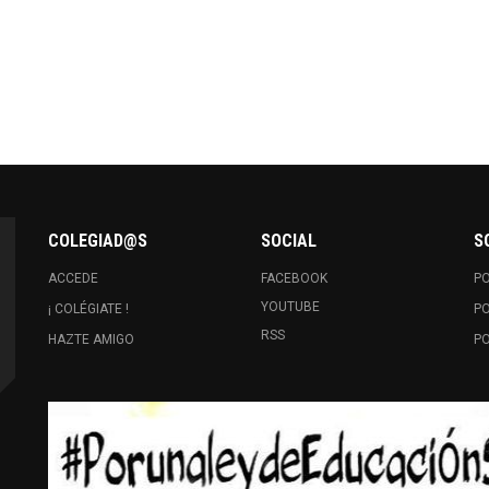
COLEGIAD@S
SOCIAL
S
ACCEDE
FACEBOOK
PO
YOUTUBE
¡ COLÉGIATE !
PO
RSS
HAZTE AMIGO
PO