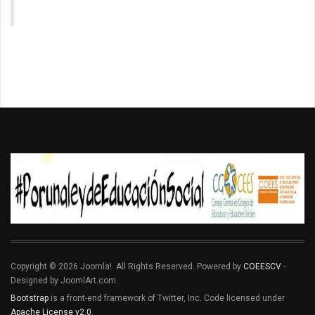
Copyright © 2026 Joomla!. All Rights Reserved. Powered by
COEESCV
-
Designed by JoomlArt.com.
Bootstrap
is a front-end framework of Twitter, Inc. Code licensed under
Apache License v2.0
.