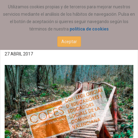
ESTÁ AQUÍ:
ACTUALIDAD
COEESCV
Utilizamos cookies propias y de terceros para mejorar nuestros
servicios mediante el análisis de los hábitos de navegación. Pulsa en
Reunión de la SP de
el botón de aceptación si quieres seguir navegando según los
términos de nuestra
política de cookies
Mediación 18/05/2017
Aceptar
27 ABRIL 2017