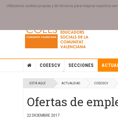
Utilizamos cookies propias y de terceros para mejorar nuestros serv
PORTADA
ACCESO COLEGIAD@S
GALERIAS
SE
COEESCV
SECCIONES
ACTUA
ESTÁ AQUÍ:
ACTUALIDAD
COEESCV
Ofertas de emple
22 DICIEMBRE 2017