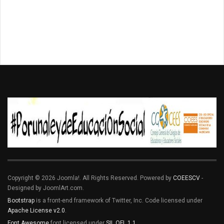
Copyright © 2026 Joomla!. All Rights Reserved. Powered by
COEESCV
-
Designed by JoomlArt.com.
Bootstrap
is a front-end framework of Twitter, Inc. Code licensed under
Apache License v2.0
.
Font Awesome
font licensed under
SIL OFL 1.1
.