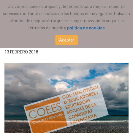
ESTÁ AQUÍ:
ACTUALIDAD
COEESCV
Utilizamos cookies propias y de terceros para mejorar nuestros
servicios mediante el análisis de los hábitos de navegación. Pulsa en
Reunión de la SP de
el botón de aceptación si quieres seguir navegando según los
términos de nuestra
política de cookies
Salud Mental 16/02/2018
Aceptar
13 FEBRERO 2018