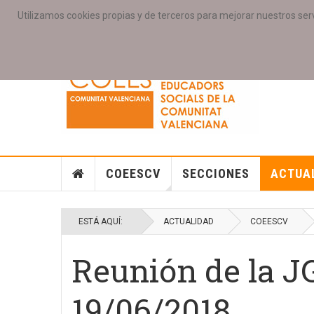
Utilizamos cookies propias y de terceros para mejorar nuestros serv
PORTADA
ACCESO COLEGIAD@S
GALERIAS
SE
COEESCV
SECCIONES
ACTUA
ESTÁ AQUÍ:
ACTUALIDAD
COEESCV
Reunión de la 
19/06/2018