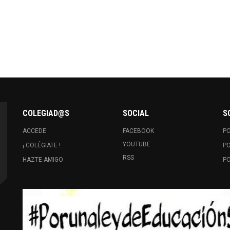
COLEGIAD@S
SOCIAL
S
ACCEDE
FACEBOOK
PO
YOUTUBE
¡ COLÉGIATE !
PO
RSS
HAZTE AMIGO
PO