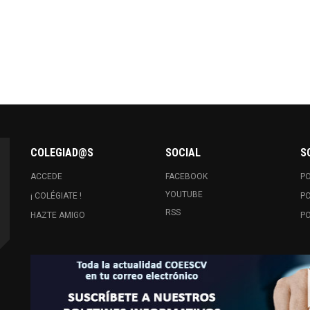
COLEGIAD@S
SOCIAL
S
ACCEDE
FACEBOOK
PO
YOUTUBE
¡ COLÉGIATE !
PO
RSS
HAZTE AMIGO
PO