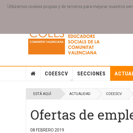
Utilizamos cookies propias y de terceros para mejorar nuestros serv
PORTADA
ACCESO COLEGIAD@S
GALERIAS
SE
COEESCV
SECCIONES
ACTUA
ESTÁ AQUÍ:
ACTUALIDAD
COEESCV
Ofertas de empl
08 FEBRERO 2019