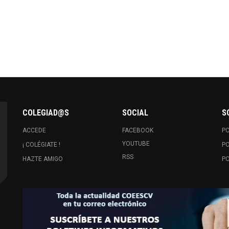
COLEGIAD@S
SOCIAL
S
ACCEDE
FACEBOOK
PO
YOUTUBE
¡ COLÉGIATE !
PO
RSS
HAZTE AMIGO
PO