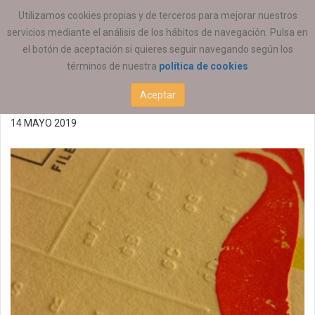
ESTÁ AQUÍ:
ACTUALIDAD
COEESCV
Utilizamos cookies propias y de terceros para mejorar nuestros
servicios mediante el análisis de los hábitos de navegación. Pulsa en
Ofertas de empleo
el botón de aceptación si quieres seguir navegando según los
términos de nuestra
política de cookies
14/05/2019 (P)
Aceptar
14 MAYO 2019