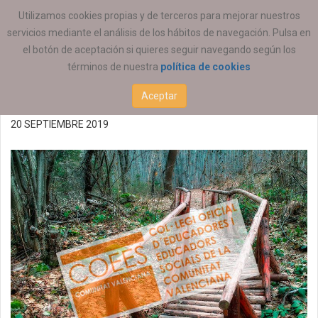
ESTÁ AQUÍ:
ACTUALIDAD
COEESCV
Utilizamos cookies propias y de terceros para mejorar nuestros
servicios mediante el análisis de los hábitos de navegación. Pulsa en
Reunión de la SP de
el botón de aceptación si quieres seguir navegando según los
términos de nuestra
política de cookies
Mediación 24/09/2019
Aceptar
20 SEPTIEMBRE 2019