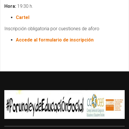
Hora:
19:30 h.
Cartel
Inscripción obligatoria por cuestiones de aforo
Accede al formulario de inscripción