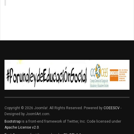
Copyright © 2026 Joomla!. All Rights Reserved. Powered by
COEESCV
-
Designed by JoomlArt.com.
Bootstrap
is a front-end framework of Twitter, Inc. Code licensed under
Apache License v2.0
.