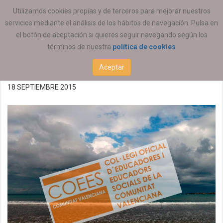
ESTÁ AQUÍ:
ACTUALIDAD
COEESCV
Utilizamos cookies propias y de terceros para mejorar nuestros
servicios mediante el análisis de los hábitos de navegación. Pulsa en
Reunión de la SP de
el botón de aceptación si quieres seguir navegando según los
términos de nuestra
política de cookies
Salud Mental 21/09/2015
Aceptar
18 SEPTIEMBRE 2015