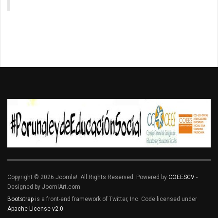
Copyright © 2026 Joomla!. All Rights Reserved. Powered by
COEESCV
-
Designed by JoomlArt.com.
Bootstrap
is a front-end framework of Twitter, Inc. Code licensed under
Apache License v2.0
.