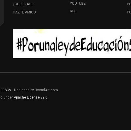
YOUTUBE
¡ COLÉGIATE !
PO
RSS
HAZTE AMIGO
PO
OEESCV
- Designed by JoomlArt.com.
sed under
Apache License v2.0
.