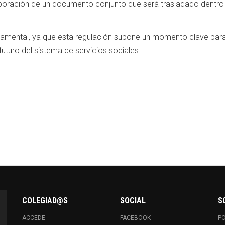
aboración de un documento conjunto que será trasladado dentro
ndamental, ya que esta regulación supone un momento clave para
uturo del sistema de servicios sociales.
COLEGIAD@S
SOCIAL
S
ACCEDE
FACEBOOK
PO