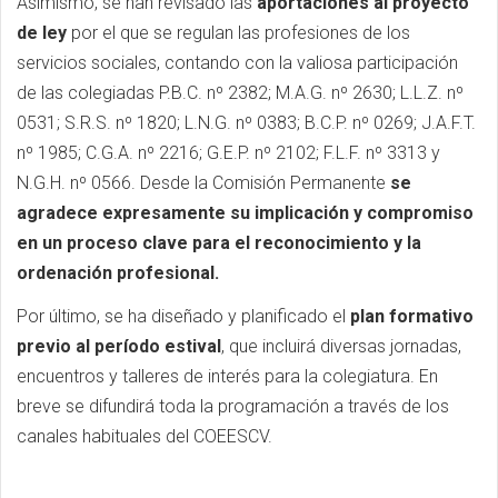
Asimismo, se han revisado las
aportaciones al proyecto
de ley
por el que se regulan las profesiones de los
servicios sociales, contando con la valiosa participación
de las colegiadas P.B.C. nº 2382; M.A.G. nº 2630; L.L.Z. nº
0531; S.R.S. nº 1820; L.N.G. nº 0383; B.C.P. nº 0269; J.A.F.T.
nº 1985; C.G.A. nº 2216; G.E.P. nº 2102; F.L.F. nº 3313 y
N.G.H. nº 0566. Desde la Comisión Permanente
se
agradece expresamente su implicación y compromiso
en un proceso clave para el reconocimiento y la
ordenación profesional.
Por último, se ha diseñado y planificado el
plan formativo
previo al período estival
, que incluirá diversas jornadas,
encuentros y talleres de interés para la colegiatura. En
breve se difundirá toda la programación a través de los
canales habituales del COEESCV.