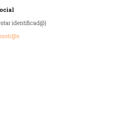
ocial
star identificad@)
nosotr@s