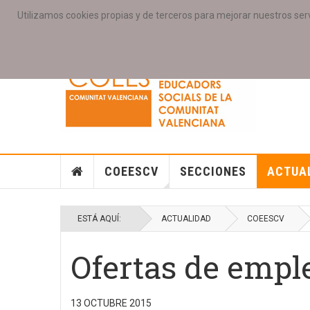
Utilizamos cookies propias y de terceros para mejorar nuestros serv
PORTADA
ACCESO COLEGIAD@S
GALERIAS
SE
COEESCV
SECCIONES
ACTUA
ESTÁ AQUÍ:
ACTUALIDAD
COEESCV
Ofertas de emple
13 OCTUBRE 2015