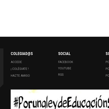
COLEGIAD@S
SOCIAL
S
ACCEDE
FACEBOOK
PO
YOUTUBE
¡ COLÉGIATE !
PO
RSS
HAZTE AMIGO
PO