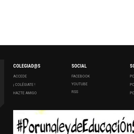
COLEGIAD@S
SOCIAL
S
ACCEDE
FACEBOOK
PO
YOUTUBE
¡ COLÉGIATE !
PO
RSS
HAZTE AMIGO
PO