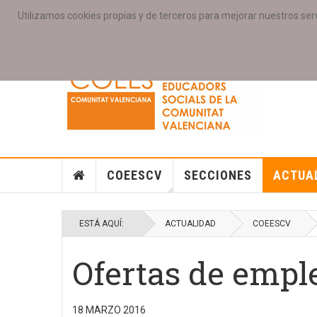
Utilizamos cookies propias y de terceros para mejorar nuestros serv
PORTADA
ACCESO COLEGIAD@S
GALERIAS
SE
COEESCV
SECCIONES
ACTUA
ESTÁ AQUÍ:
ACTUALIDAD
COEESCV
Ofertas de emple
18 MARZO 2016