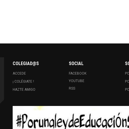
COLEGIAD@S
SOCIAL
S
ACCEDE
FACEBOOK
PO
YOUTUBE
¡ COLÉGIATE !
PO
RSS
HAZTE AMIGO
PO