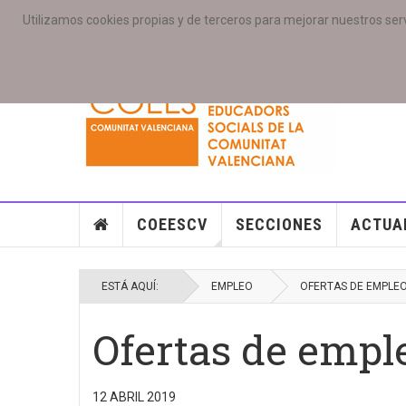
Utilizamos cookies propias y de terceros para mejorar nuestros serv
PORTADA
ACCESO COLEGIAD@S
GALERIAS
SE
COEESCV
SECCIONES
ACTUA
ESTÁ AQUÍ:
EMPLEO
OFERTAS DE EMPLE
Ofertas de empl
12 ABRIL 2019