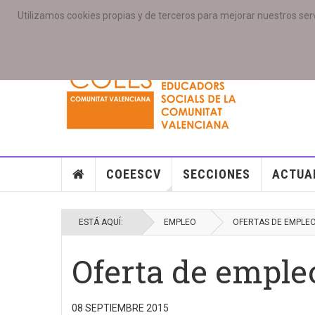
Utilizamos cookies propias y de terceros para mejorar nuestros serv
PORTADA
ACCESO COLEGIAD@S
GALERIAS
SE
COEESCV
SECCIONES
ACTUA
ESTÁ AQUÍ:
EMPLEO
OFERTAS DE EMPLE
Oferta de emple
08 SEPTIEMBRE 2015