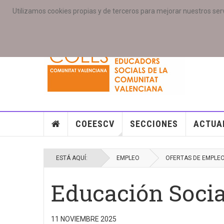
Utilizamos cookies propias y de terceros para mejorar nuestros serv
PORTADA
ACCESO COLEGIAD@S
GALERIAS
SE
COEESCV
SECCIONES
ACTUA
ESTÁ AQUÍ:
EMPLEO
OFERTAS DE EMPLE
Educación Socia
11 NOVIEMBRE 2025