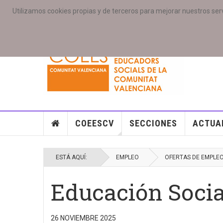
Utilizamos cookies propias y de terceros para mejorar nuestros serv
PORTADA
ACCESO COLEGIAD@S
GALERIAS
SE
COEESCV
SECCIONES
ACTUA
ESTÁ AQUÍ:
EMPLEO
OFERTAS DE EMPLE
Educación Socia
26 NOVIEMBRE 2025