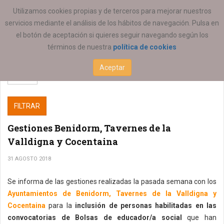
ESTÁ AQUÍ:
Utilizamos cookies propias y de terceros para mejorar nuestros
servicios mediante el análisis de los hábitos de navegación. Pulsa en
el botón de aceptación si quieres seguir navegando según los
términos de nuestra
política de cookies
Aceptar
FILTRAR
Gestiones Benidorm, Tavernes de la
Valldigna y Cocentaina
31 AGOSTO 2018
Se informa de las gestiones realizadas la pasada semana con los
Ayuntamientos de Benidorm, Tavernes de la Valldigna y
Cocentaina
para la
inclusión de personas habilitadas en las
convocatorias de Bolsas de educador/a social
que han