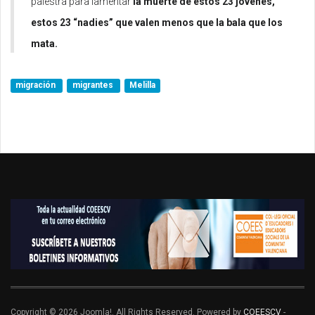
palestra para lamentar
 la muerte de estos 23 jóvenes, 
estos 23 “nadies” que valen menos que la bala que los 
mata. 
migración
migrantes
Melilla
Copyright © 2026 Joomla!. All Rights Reserved. Powered by
COEESCV
-