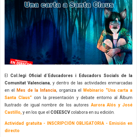
El
Col.legi Oficial d´Educadores i Educadors Socials de la
Comunitat Valenciana
, y dentro de las actividades enmarcadas
en el
Mes de la Infancia
, organiza el
Webinario “Una carta a
Santa Claus”
con la p
resentación y debate entorno al Álbum
Ilustrado
de igual nombre de los autores
Aurora Alós y José
Castillo,
y en los que el
COEESCV
colabora en su edición.
Actividad gratuita - INSCRIPCIÓN OBLIGATORIA - Emisión en
directo